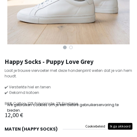
Happy Socks - Puppy Love Grey
Laat je trouwe viervoeter met deze hondenprint weten dat je van hem
houdt.
✔️ Versterkte hiel en tenen
✔️ Gekamd katoen
86% Cotton, 12% Polyamide, 2% Elastane
We gebruiken cookies om je een betere gebruikerservaring te
bieden.
12,00
€
Cookiebeleid
Ik ga akkoord
MATEN (HAPPY SOCKS)