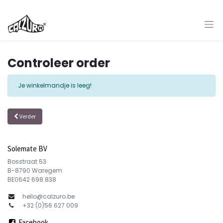
Controleer order
Je winkelmandje is leeg!
Verder
Solemate BV
Bosstraat 53
B-8790 Waregem
BE0642 698 838
hello@calzuro.be
+
32 (0)56 627 009
Facebook