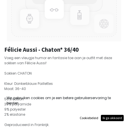
Félicie Aussi - Chaton* 36/40
Voeg een vleugje humor en fantasie toe aan je outfit met deze
sokken van Félicie Aussi!
Sokken CHATON
Kleur: Donkerblauw Paillettes
Maat: 36-40
We gebruiken cookies om je een betere gebruikerservaring te
50% cotton
bieden.
39% polyamide
9% polyester
2% elastane
Cookiebeleid
Ik ga akkoord
Geproduceerd in Frankrijk.