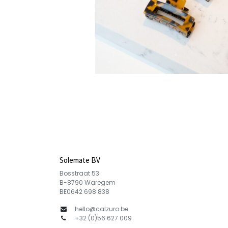
Solemate BV
Bosstraat 53
B-8790 Waregem
BE0642 698 838
hello@calzuro.be
+
32 (0)56 627 009