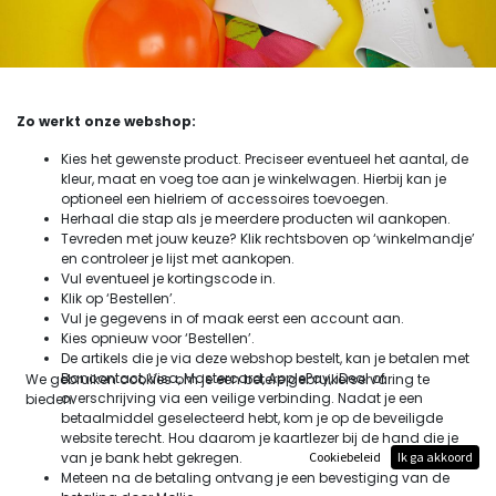
Zo werkt onze webshop:
Kies het gewenste product. Preciseer eventueel het aantal, de
kleur, maat en voeg toe aan je winkelwagen. Hierbij kan je
optioneel een hielriem of accessoires toevoegen.
Herhaal die stap als je meerdere producten wil aankopen.
Tevreden met jouw keuze? Klik rechtsboven op ‘winkelmandje’
en controleer je lijst met aankopen.
Vul eventueel je kortingscode in.
Klik op ‘Bestellen’.
Vul je gegevens in of maak eerst een account aan.
Kies opnieuw voor ‘Bestellen’.
De artikels die je via deze webshop bestelt, kan je betalen met
Bancontact, Visa, Mastercard, ApplePay, iDeal of
We gebruiken cookies om je een betere gebruikerservaring te
overschrijving via een veilige verbinding. Nadat je een
bieden.
betaalmiddel geselecteerd hebt, kom je op de beveiligde
website terecht. Hou daarom je kaartlezer bij de hand die je
van je bank hebt gekregen.
Cookiebeleid
Ik ga akkoord
Meteen na de betaling ontvang je een bevestiging van de